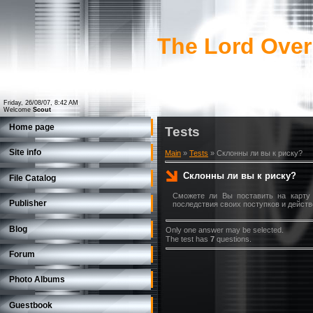
The Lord Over
Friday, 26/08/07, 8:42 AM
Welcome
Scout
Home page
Tests
Site info
Main
»
Tests
» Склонны ли вы к риску?
Склонны ли вы к риску?
File Catalog
Сможете ли Вы поставить на карту 
Publisher
последствия своих поступков и действ
Blog
Only one answer may be selected.
The test has
7
questions.
Forum
Photo Albums
Guestbook