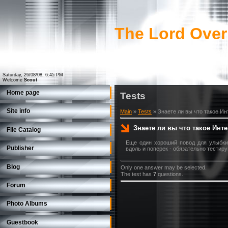
The Lord Over
Saturday, 26/08/08, 6:45 PM
Welcome
Scout
Home page
Tests
Site info
Main
»
Tests
» Знаете ли вы что такое Ин
Знаете ли вы что такое Инт
File Catalog
Еще один хороший повод для улыбки 
Publisher
вдоль и поперек - обязательно тестиру
Blog
Only one answer may be selected.
The test has
7
questions.
Forum
Photo Albums
Guestbook