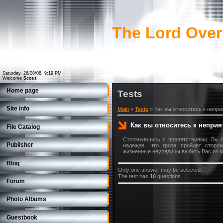
The Lord Over
Saturday, 26/08/08, 9:19 PM
Welcome
Scout
Home page
Tests
Site info
Main
»
Tests
» Как вы относитесь к непр
Как вы относитесь к непри
File Catalog
Столкнувшись с препятствиями, Вы б
Publisher
надежде, что гроза пройдет сторо
жизненные неурядицы выбить Вас из к
Blog
Only one answer may be selected.
The test has
10
questions.
Forum
Photo Albums
Guestbook