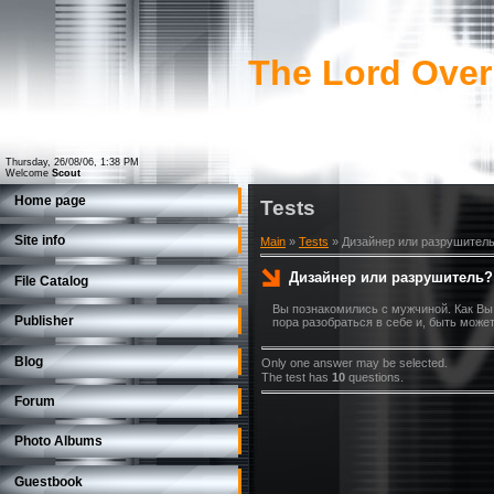
The Lord Over
Thursday, 26/08/06, 1:38 PM
Welcome
Scout
Home page
Tests
Site info
Main
»
Tests
» Дизайнер или разрушител
Дизайнер или разрушитель?
File Catalog
Вы познакомились с мужчиной. Как Вы
Publisher
пора разобраться в себе и, быть может
Blog
Only one answer may be selected.
The test has
10
questions.
Forum
Photo Albums
Guestbook