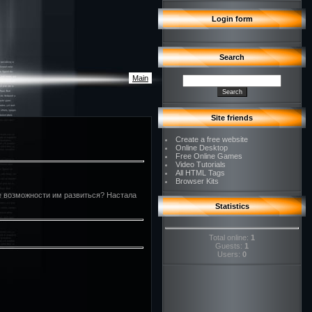
Login form
Search
Main
Site friends
Create a free website
Online Desktop
Free Online Games
Video Tutorials
All HTML Tags
Browser Kits
е возможности им развиться? Настала
Statistics
Total online:
1
Guests:
1
Users:
0