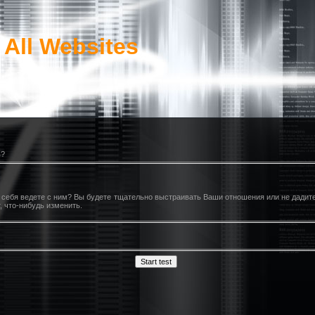
 All Websites
ь?
 себя ведете с ним? Вы будете тщательно выстраивать Ваши отношения или не дадит
, что-нибудь изменить.