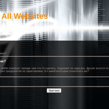
 All Websites
овек?
век?
любят комфорт, прежде чем что-то сделать, подумают не один раз. Другие мчатся по
спех предприятия не гарантирован. А к какой категории относитесь вы?