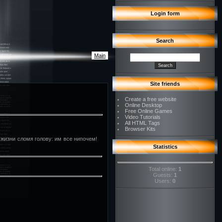
Login form
Search
Main
Site friends
Create a free website
Online Desktop
Free Online Games
Video Tutorials
All HTML Tags
Browser Kits
 жизни сломя голову: им все нипочем!
Statistics
Total online:
1
Guests:
1
Users:
0