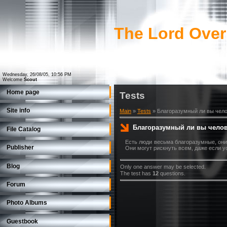
The Lord Over
Wednesday, 26/08/05, 10:56 PM
Welcome
Scout
Home page
Tests
Site info
Main
»
Tests
» Благоразумный ли вы чел
Благоразумный ли вы чело
File Catalog
Есть люди весьма благоразумные, они 
Publisher
Они могут рискнуть всем, даже если у
Blog
Only one answer may be selected.
The test has
12
questions.
Forum
Photo Albums
Guestbook